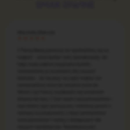
SMAK DIWINE
Weronika Malczyk
Z Panią Beatą pierwszy raz spotkaliśmy się na
targach - wina bardzo nam zasmakowały, do
tego miały piękne oryginalne butelki.
Zamówiliśmy je na prezent dla naszych
klientów - do tej pory na część krajów nie
zamawialiśmy wina bo wożenie wina do
Włoch czy Francji wydawało się wożeniem
drewna do lasu :) Tym razem zaryzykowaliśmy i
nasi klienci byli zachwyceni, niektórzy prosili o
namiary na producenta :) teraz zamówiliśmy
wina ponownie z myślą o delegacjach dla
naszych handlowców. Współpraca jest