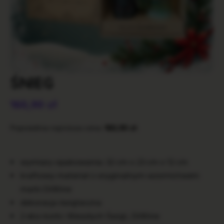
ŚNIEG
160,90
zł
Poprzednia najniższa cena:
160,90
zł
.
wymiary opakowania: 32 cm x 23 cm x 12 cm
kraftowy materiał z oryginalnym wzornictwem
marki DiWine
dekoracja świąteczna
2 eko-korki: Wesołych Świąt, DiWine