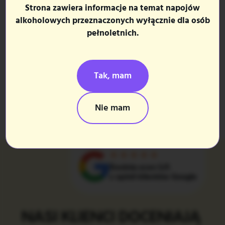
Strona zawiera informacje na temat napojów
Alkohol:
13%
Alkohol:
Brak informa
alkoholowych przeznaczonych wyłącznie dla osób
Rok Produkcji:
Brak informacji
Rok Produkcji:
Brak i
pełnoletnich.
Tak, mam
Zobacz wszystkie prezenty
Nie mam
Średnia ocen 5/5
z opinii klientów Google
NASI KLIENCI DOCENIAJĄ