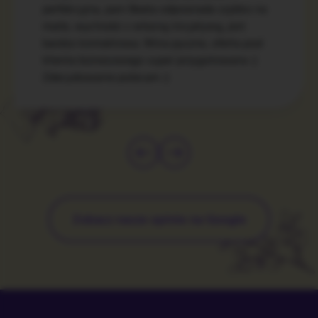
perfekcyjna, pani Beata odpowiada szybko na
maile, wychodzi z własną inicjatywą, jest
bardzo kontaktowa. Wina pyszne, oferta pod
klienta biznesowego super przygotowana :)
Zdecydowanie polecam :)
Zobacz nasze opinie na Google