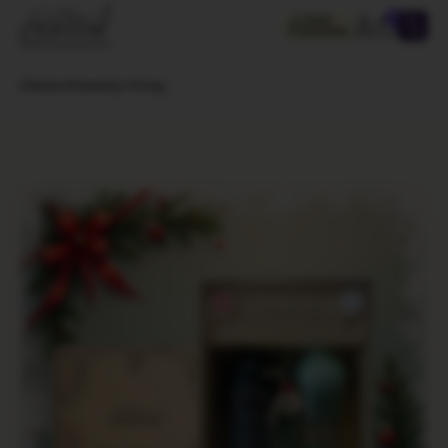
0
Profil
kursanta
Oferta
Prezenty
Śnieg