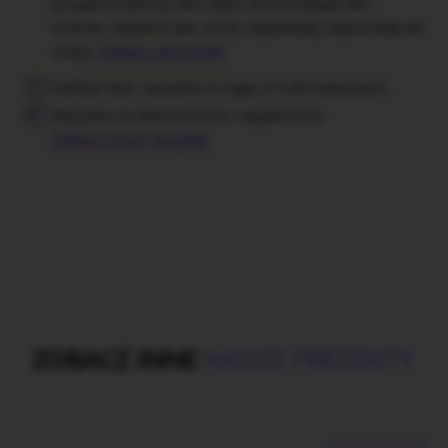
przygotowaliśmy dla Ciebie różne rodzaje eko-
korków. Wybierz taki, który najbardziej odpowiada do
okazji.
Zobacz eko korki
Zamów dziś, wysyłka w ciągu 2-3 dni roboczych.
Wysyłka na terenie Polski i zagraniczna
Zobacz koszt wysyłki
ZOBACZ INNE
NASZE PREZENTY