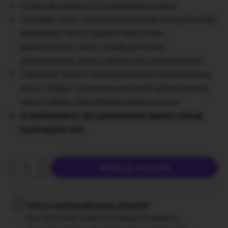
2 wina do wyboru w malowanej butelce:
1 butelka: wino czerwonej porzeczki półwytrawne/
półsłodkie, wino z agrestu Mucurines
półwytrawne, wino z białej porzeczki,
półwytrawne, wino z dzikiej róży półwytrawne
2 butelka: Wino z czarnej porzeczki półwytrawne,
wino z białej i czerwonej porzeczki półwytrawne,
wino z jabłek Złota Reneta półwytrawne
w komentarzu do zamówienia napisz rodzaj
wybranych win
Dodaj do koszyka
Chcesz spersonalizować prezent?
Kup eko korek osobno w kategorii prezenty,