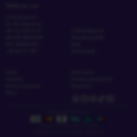
DiWine sp. z o.o.
ul. Brzozowa 10
05-462 Wiązowna
NIP 532 208 95 63
O Manufakturze
REGON 386822504
Współpraca B2B
KRS 0000855941
Blog
+48 881 577 007
Subskrypcja
Sklep
Moje konto
Prezenty
Polityka prywatności
Kursy winiarstwa
Regulamin
Wino
©Copyrights Diwine.pl
Design & development:
i3studio
Pozycjonowanie w Google:
Adspectra