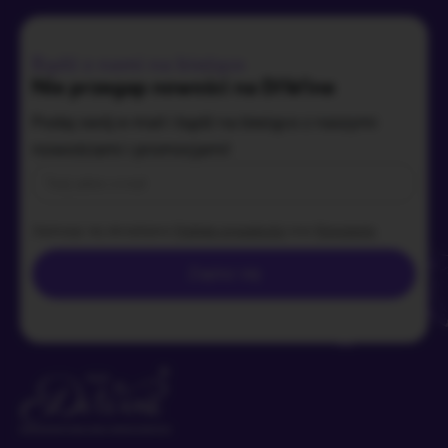
Bądź z nami na bieżąco
Nie przegap nowości na DiWine
Podaj swój e-mail i bądź na bieżąco z naszymi
nowościami i promocjami!